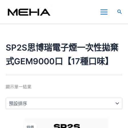
跳
Main
至
搜
Menu
主
尋
要
內
容
SP2S思博瑞電子煙一次性拋棄
式GEM9000口【17種口味】
顯示單一結果
原
目
此
始
前
產
特價