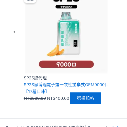
價
價
品
格：
格：
有
NT$580.00。
NT$400.00。
多
種
款
式。
可
在
產
品
頁
SP2S總代理
面
SP2S思博瑞電子煙一次性拋棄式GEM9000口
選
【17種口味】
擇
NT$
580.00
NT$
400.00
選擇規格
選
項