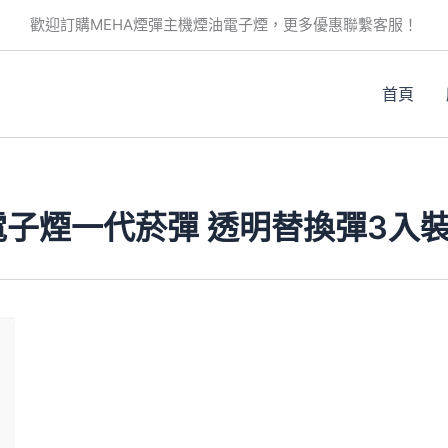
歡迎訂購MEHA煙彈主機煙油電子煙，更多優惠聯繫客服！
首頁
電子煙一代菸彈 透明替換彈3入
此
產
品
有
多