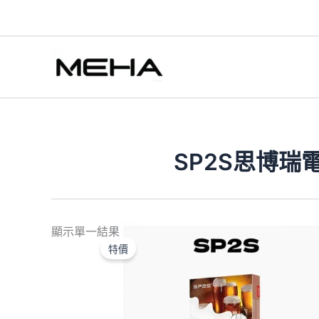
跳
至
主
要
內
容
SP2S思博瑞
原
目
顯示單一結果
始
前
特價
價
價
格：
格：
NT$580.00。
NT$350.00。