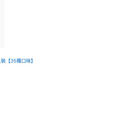
種
款
式。
可
在
產
品
頁
入裝【35種口味】
面
選
擇
選
項