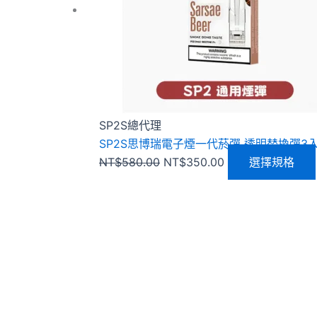
SP2S總代理
SP2S思博瑞電子煙一代菸彈 透明替換彈3
NT$
580.00
NT$
350.00
選擇規格