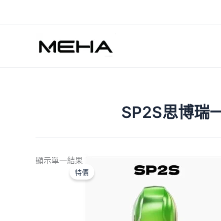
跳
至
主
要
內
容
SP2S思博瑞
原
目
顯示單一結果
始
前
特價
價
價
格：
格：
NT$550.00。
NT$450.00。