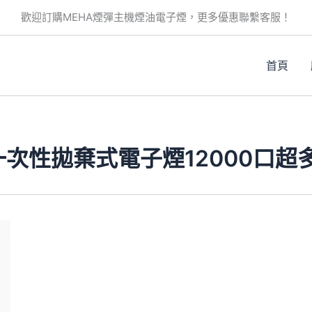
歡迎訂購MEHA煙彈主機煙油電子煙，更多優惠聯繫客服！
首頁
一次性拋棄式電子煙12000口
此
產
品
有
多