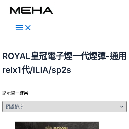
Main
跳
此
Menu
至
產
主
品
要
有
內
多
容
種
搜
款
尋
式。
ROYAL皇冠電子煙一代煙彈-通用
可
在
relx1代/ILIA/sp2s
產
品
頁
顯示單一結果
面
選
擇
選
項