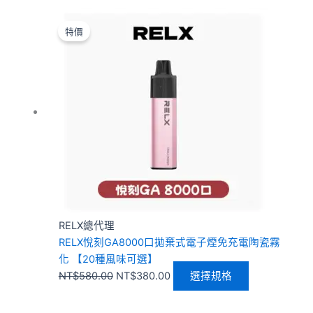
原
目
此
始
前
產
特價
價
價
品
格：
格：
有
NT$580.00。
NT$380.00。
多
種
款
式。
可
在
產
品
頁
RELX總代理
面
RELX悅刻GA8000口拋棄式電子煙免充電陶瓷霧
選
化 【20種風味可選】
擇
NT$
580.00
NT$
380.00
選擇規格
選
項