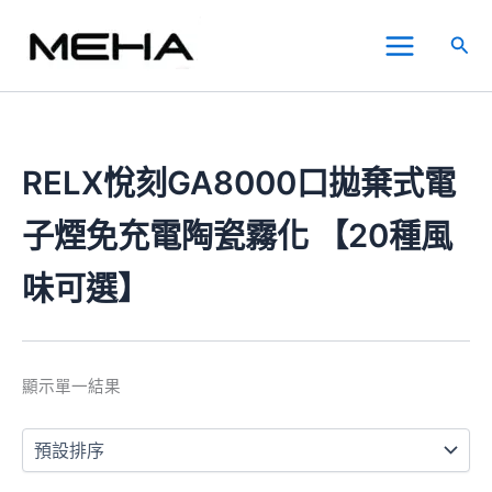
跳
Main
至
搜
Menu
主
尋
要
內
容
RELX悅刻GA8000口拋棄式電
子煙免充電陶瓷霧化 【20種風
味可選】
顯示單一結果