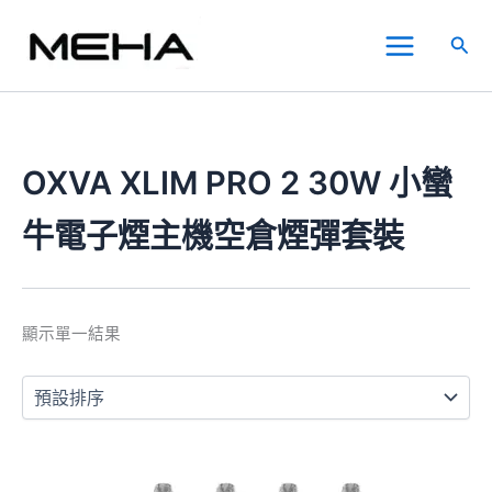
跳
Main
至
搜
Menu
主
尋
要
內
容
OXVA XLIM PRO 2 30W 小蠻
牛電子煙主機空倉煙彈套裝
顯示單一結果
價
此
格
產