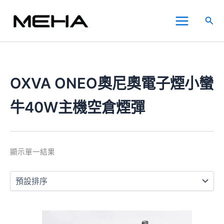
跳
Main
至
搜
Menu
主
尋
要
內
容
OXVA ONEO奧尼奧電子煙小蠻
牛40W主機空倉煙彈
顯示單一結果
價
此
格
產