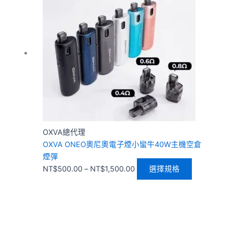
範
品
圍：
有
NT$500.00
多
到
種
NT$1,500.00
款
式。
可
在
產
品
OXVA總代理
頁
OXVA ONEO奧尼奧電子煙小蠻牛40W主機空倉
面
煙彈
選
NT$
500.00
–
NT$
1,500.00
選擇規格
擇
選
項