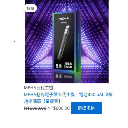
原
目
此
始
前
產
特價
價
價
品
格：
格：
有
NT$800.00。
NT$600.00。
多
種
款
式。
可
在
產
品
頁
MEHA五代主機
面
MEHA魅嗨電子煙五代主機｜電池450mAh 3檔
選
功率調節【星耀黑】
擇
NT$
800.00
NT$
600.00
選擇規格
選
項