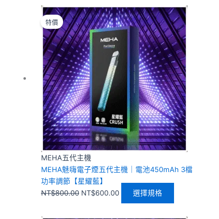
原
目
此
始
前
產
特價
價
價
品
格：
格：
有
NT$800.00。
NT$600.00。
多
種
款
式。
可
在
產
品
頁
MEHA五代主機
面
MEHA魅嗨電子煙五代主機｜電池450mAh 3檔
選
功率調節【星耀藍】
擇
NT$
800.00
NT$
600.00
選擇規格
選
項