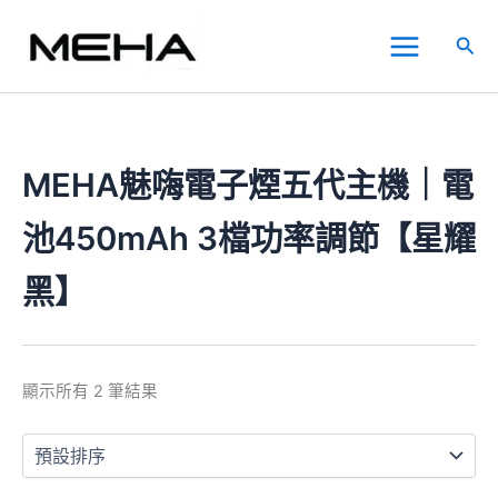
跳
Main
至
搜
Menu
主
尋
要
內
容
MEHA魅嗨電子煙五代主機｜電
池450mAh 3檔功率調節【星耀
黑】
顯示所有 2 筆結果