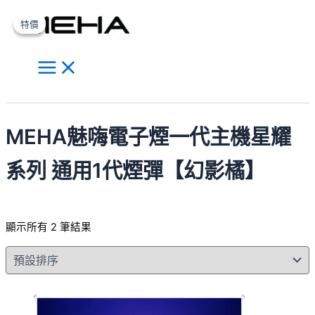
Main
跳
原
原
目
目
此
此
Menu
至
始
始
前
前
產
產
特價
特價
主
價
價
價
價
品
品
要
格：
格：
格：
格：
有
有
內
NT$800.00。
NT$800.00。
NT$600.00。
NT$600.00。
多
多
容
種
種
搜
款
款
尋
式。
式。
MEHA魅嗨電子煙一代主機星耀
可
可
在
在
系列 通用1代煙彈【幻影橘】
產
產
品
品
頁
頁
顯示所有 2 筆結果
面
面
選
選
擇
擇
選
選
項
項