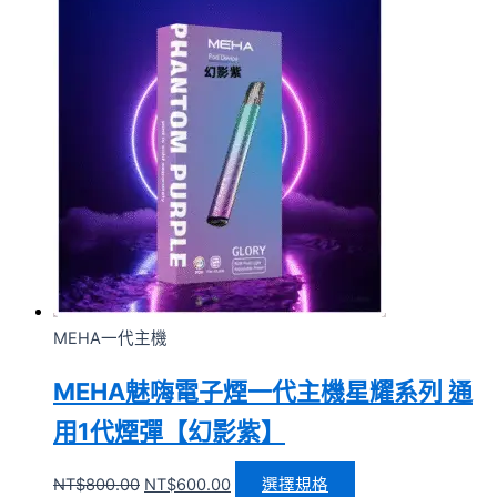
MEHA一代主機
MEHA魅嗨電子煙一代主機星耀系列 通
用1代煙彈【幻影紫】
NT$
800.00
NT$
600.00
選擇規格