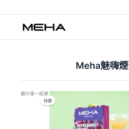
跳
至
主
要
內
容
Meha魅嗨
原
目
顯示單一結果
始
前
特價
價
價
格：
格：
NT$500.00。
NT$300.00。