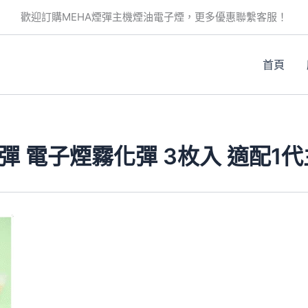
歡迎訂購MEHA煙彈主機煙油電子煙，更多優惠聯繫客服！
首頁
煙彈 電子煙霧化彈 3枚入 適配1
此
產
品
有
多