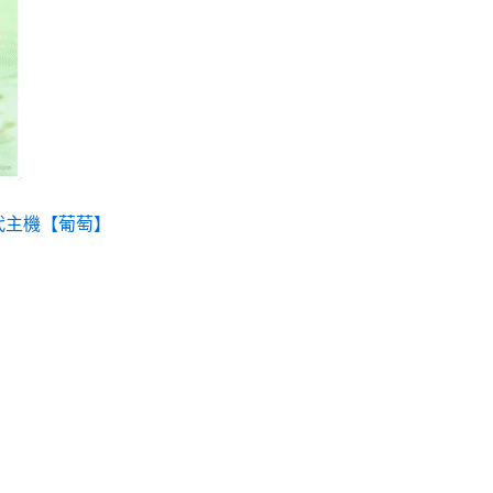
種
款
式。
可
在
產
品
頁
1代主機【葡萄】
面
選
擇
選
項