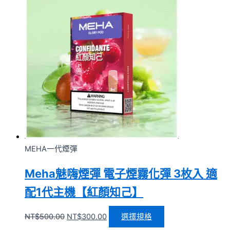
MEHA一代煙彈
Meha魅嗨煙彈 電子煙霧化彈 3枚入 適
配1代主機【紅顏知己】
NT$
500.00
NT$
300.00
選擇規格