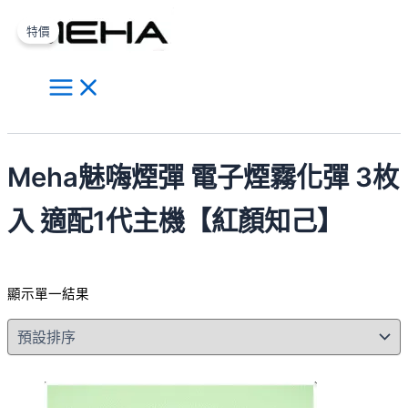
Main
跳
原
目
此
Menu
至
始
前
產
特價
主
價
價
品
要
格：
格：
有
內
NT$500.00。
NT$300.00。
多
容
種
搜
款
尋
式。
Meha魅嗨煙彈 電子煙霧化彈 3枚
可
在
入 適配1代主機【紅顏知己】
產
品
頁
顯示單一結果
面
選
擇
選
項