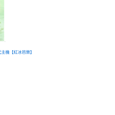
種
款
式。
可
在
產
品
頁
1代主機【紅冰芭樂】
面
選
擇
選
項