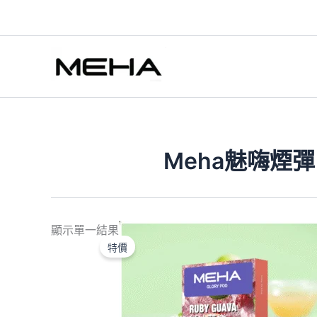
跳
至
主
要
內
容
Meha魅嗨煙
原
目
顯示單一結果
始
前
特價
價
價
格：
格：
NT$500.00。
NT$300.00。