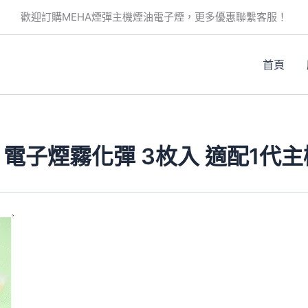
歡迎訂購MEHA煙彈主機煙油電子煙，更多優惠聯繫客服！
首頁
彈 電子煙霧化彈 3枚入 適配1代
此
產
品
有
多