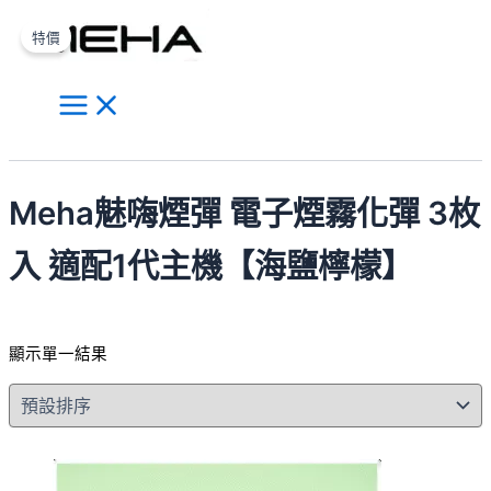
Main
跳
原
目
此
Menu
至
始
前
產
特價
主
價
價
品
要
格：
格：
有
內
NT$500.00。
NT$300.00。
多
容
種
搜
款
尋
式。
Meha魅嗨煙彈 電子煙霧化彈 3枚
可
在
入 適配1代主機【海鹽檸檬】
產
品
頁
顯示單一結果
面
選
擇
選
項