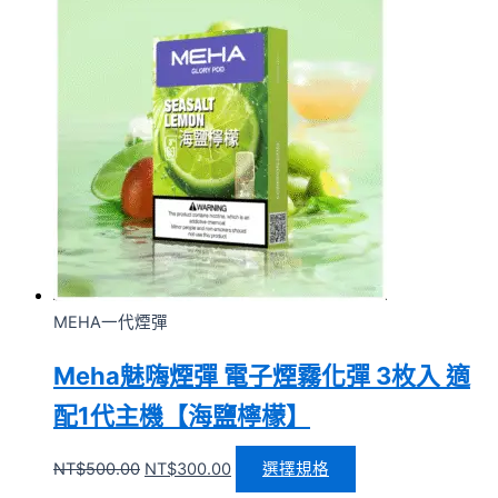
MEHA一代煙彈
Meha魅嗨煙彈 電子煙霧化彈 3枚入 適
配1代主機【海鹽檸檬】
NT$
500.00
NT$
300.00
選擇規格