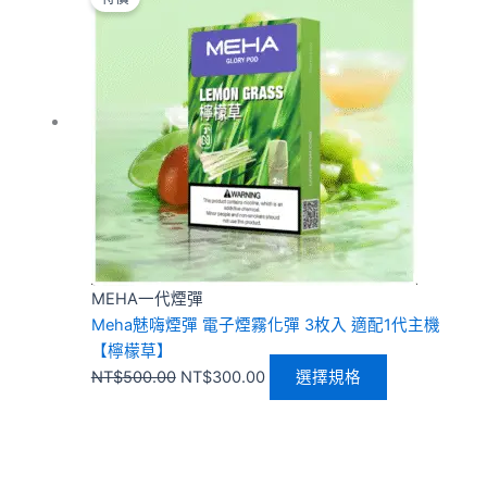
價
價
品
格：
格：
有
NT$500.00。
NT$300.00。
多
種
款
式。
可
在
產
品
頁
MEHA一代煙彈
面
Meha魅嗨煙彈 電子煙霧化彈 3枚入 適配1代主機
選
【檸檬草】
擇
NT$
500.00
NT$
300.00
選擇規格
選
項