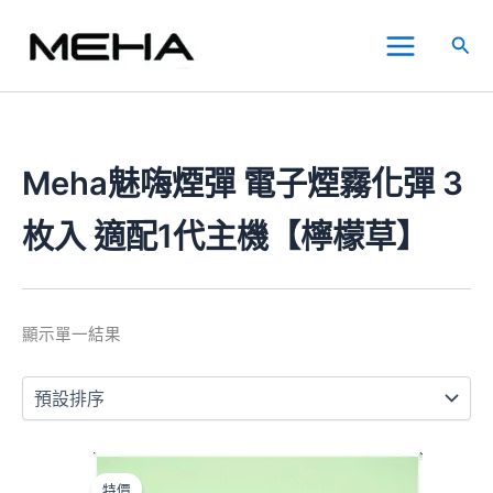
跳
Main
至
搜
Menu
主
尋
要
內
容
Meha魅嗨煙彈 電子煙霧化彈 3
枚入 適配1代主機【檸檬草】
顯示單一結果
原
目
此
始
前
產
特價