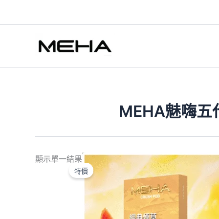
跳
至
主
要
內
容
MEHA魅嗨五
原
目
顯示單一結果
始
前
特價
價
價
格：
格：
NT$550.00。
NT$350.00。