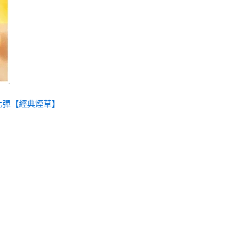
種
款
式。
可
在
產
品
頁
霧化彈【經典煙草】
面
選
擇
選
項