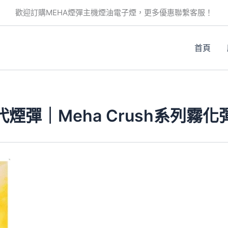
歡迎訂購MEHA煙彈主機煙油電子煙，更多優惠聯繫客服！
首頁
代煙彈｜Meha Crush系列霧
此
產
品
有
多