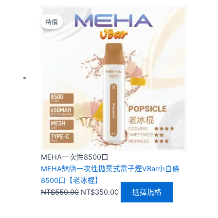
原
目
此
始
前
產
特價
價
價
品
格：
格：
有
NT$550.00。
NT$350.00。
多
種
款
式。
可
在
產
品
頁
MEHA一次性8500口
面
MEHA魅嗨一次性拋棄式電子煙VBar小白條
選
8500口【老冰棍】
擇
NT$
550.00
NT$
350.00
選擇規格
選
項