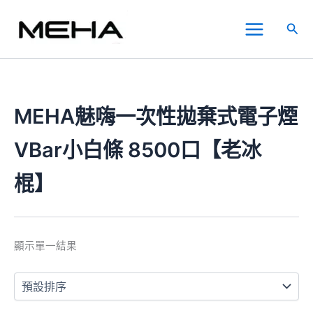
跳
Main
至
搜
Menu
主
尋
要
內
容
MEHA魅嗨一次性拋棄式電子煙
VBar小白條 8500口【老冰
棍】
顯示單一結果