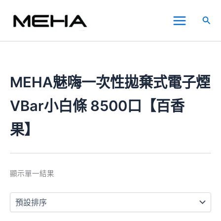
跳
Main
至
搜
Menu
主
尋
要
內
容
MEHA魅嗨一次性拋棄式電子煙
VBar小白條 8500口【百香
果】
顯示單一結果