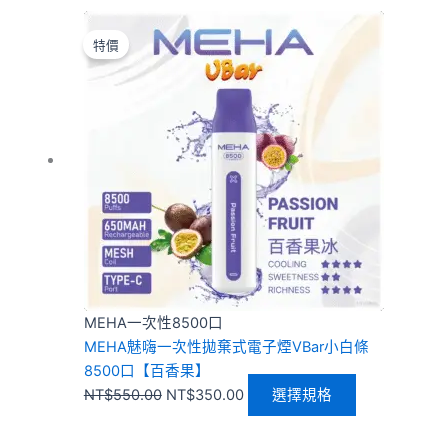
原
目
此
始
前
產
特價
價
價
品
格：
格：
有
NT$550.00。
NT$350.00。
多
種
款
式。
可
在
產
品
頁
MEHA一次性8500口
面
MEHA魅嗨一次性拋棄式電子煙VBar小白條
選
8500口【百香果】
擇
NT$
550.00
NT$
350.00
選擇規格
選
項