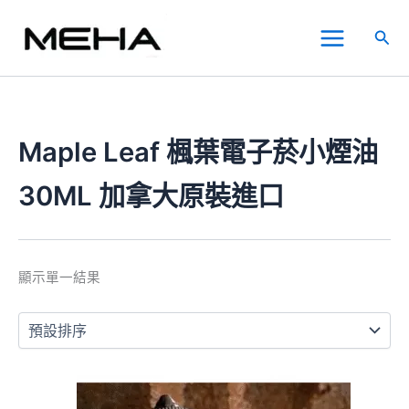
跳
Main
至
搜
Menu
主
尋
要
內
容
Maple Leaf 楓葉電子菸小煙油
30ML 加拿大原裝進口
顯示單一結果
此
產