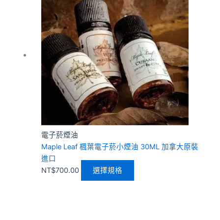
品
有
多
種
款
式。
可
在
產
品
頁
電子菸煙油
面
Maple Leaf 楓葉電子菸小煙油 30ML 加拿大原裝
選
進口
擇
NT$
700.00
選擇規格
選
項