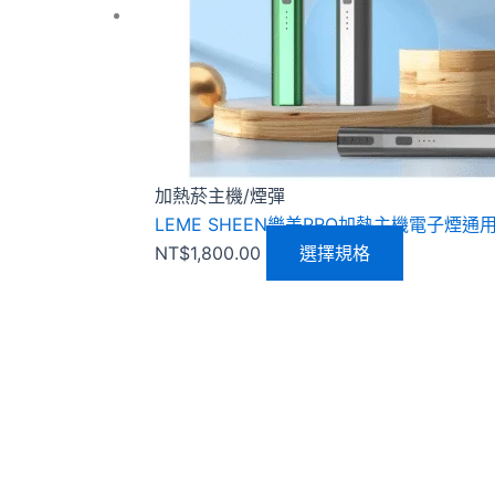
種
款
式。
可
在
產
品
加熱菸主機/煙彈
頁
LEME SHEEN樂美PRO加熱主機電子煙通用M牌/
面
NT$
1,800.00
選擇規格
選
擇
選
項