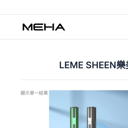
跳
至
主
要
內
容
LEME SHEEN
此
顯示單一結果
產
品
有
多