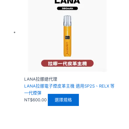
品
有
多
種
款
式。
可
在
產
品
頁
LANA拉娜總代理
面
LANA拉娜電子煙皮革主機 適用SP2S、RELX 等
選
一代煙彈
擇
NT$
600.00
選擇規格
選
項