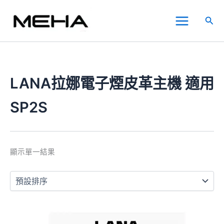
跳
Main
至
搜
Menu
主
尋
要
內
容
LANA拉娜電子煙皮革主機 適用
SP2S
顯示單一結果
此
產