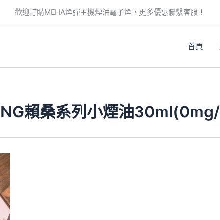
歡迎訂購MEHA煙彈主機煙油電子煙，更多優惠聯繫客服！
首頁
SANG賴桑系列小煙油30ml(0mg/