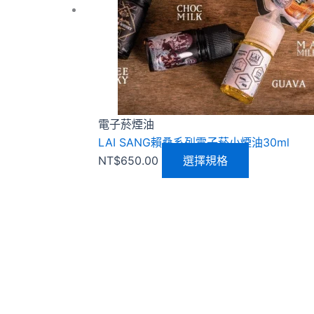
種
款
式。
可
在
產
品
電子菸煙油
頁
LAI SANG賴桑系列電子菸小煙油30ml
面
NT$
650.00
選擇規格
選
擇
選
項