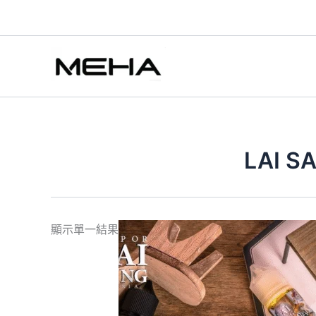
跳
至
主
要
內
容
LAI 
此
顯示單一結果
產
品
有
多