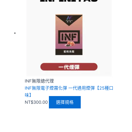
品
有
多
種
款
式。
可
在
產
品
頁
INF無限總代理
面
INF無限電子煙霧化彈 一代通用煙彈【25種口
選
味】
擇
NT$
300.00
選擇規格
選
項