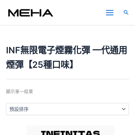
跳
Main
至
搜
Menu
主
尋
要
內
容
INF無限電子煙霧化彈 一代通用
煙彈【25種口味】
顯示單一結果
此
產