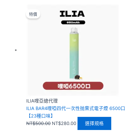
原
目
此
始
前
產
特價
價
價
品
格：
格：
有
NT$500.00。
NT$280.00。
多
種
款
式。
可
在
產
品
頁
ILIA哩亞總代理
面
ILIA BAR4哩啞四代一次性抛棄式電子煙 6500口
選
【23種口味】
擇
NT$
500.00
NT$
280.00
選擇規格
選
項