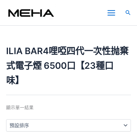
跳
Main
至
搜
Menu
主
尋
要
內
容
ILIA BAR4哩啞四代一次性抛棄
式電子煙 6500口【23種口
味】
顯示單一結果