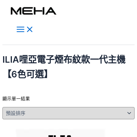
Main
跳
此
Menu
至
產
主
品
要
有
內
多
容
種
搜
款
尋
式。
ILIA哩亞電子煙布紋款一代主機
可
在
【6色可選】
產
品
頁
顯示單一結果
面
選
擇
選
項