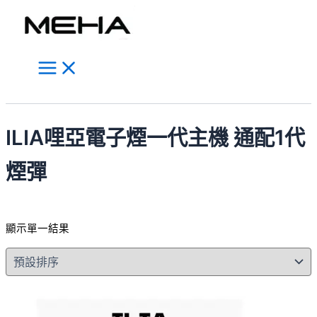
Main
跳
此
Menu
至
產
主
品
要
有
內
多
容
種
搜
款
尋
式。
ILIA哩亞電子煙一代主機 通配1代
可
在
煙彈
產
品
頁
顯示單一結果
面
選
擇
選
項