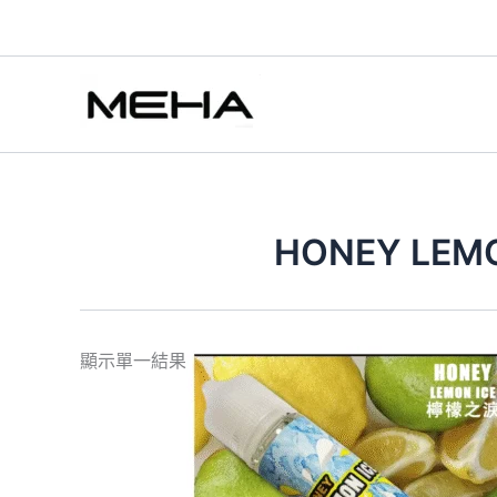
跳
至
主
要
內
容
HONEY LE
此
顯示單一結果
產
品
有
多