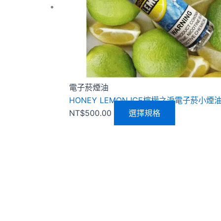
種
款
式。
可
在
產
品
電子菸煙油
頁
HONEY LEMON ICE檸檬之淚電子菸小煙油
面
NT$
500.00
選擇規格
選
擇
選
項