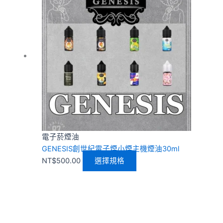
品
有
多
種
款
式。
可
在
產
品
頁
電子菸煙油
面
GENESIS創世紀電子煙小煙主機煙油30ml
選
NT$
500.00
選擇規格
擇
選
項