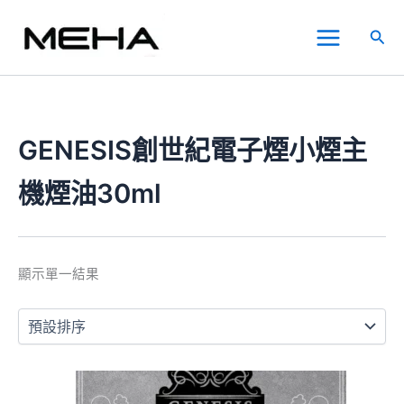
跳
Main
至
搜
Menu
主
尋
要
內
容
GENESIS創世紀電子煙小煙主
機煙油30ml
顯示單一結果
此
產