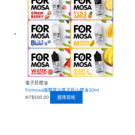
品
有
多
種
款
式。
可
在
產
品
頁
電子菸煙油
面
Formosa福爾摩沙電子菸小煙油30ml
選
NT$
500.00
選擇規格
擇
選
項