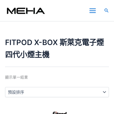
跳
Main
至
搜
Menu
主
尋
要
內
容
FITPOD X-BOX 斯萊克電子煙
四代小煙主機
顯示單一結果
價
此
格
產