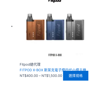
範
品
圍：
有
NT$400.00
多
到
種
NT$1,500.00
款
式。
可
在
產
品
頁
Fitpod總代理
面
FITPOD X-BOX 斯萊克電子煙四代小煙主機
選
NT$
400.00
–
NT$
1,500.00
選擇規格
擇
選
項