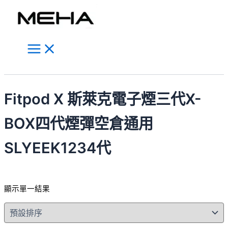
Main
跳
此
Menu
至
產
主
品
要
有
內
多
容
種
搜
款
尋
式。
Fitpod X 斯萊克電子煙三代X-
可
在
BOX四代煙彈空倉通用
產
品
SLYEEK1234代
頁
面
選
顯示單一結果
擇
選
項