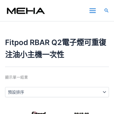
跳
Main
至
搜
Menu
主
尋
要
內
容
Fitpod RBAR Q2電子煙可重復
注油小主機一次性
顯示單一結果
此
產