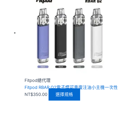
品
有
多
種
款
式。
可
在
產
品
頁
Fitpod總代理
面
Fitpod RBAR Q2電子煙可重復注油小主機一次性
選
NT$
350.00
選擇規格
擇
選
項