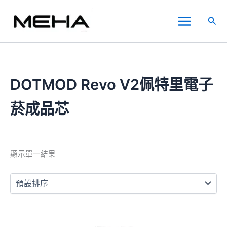
跳
Main
至
搜
Menu
主
尋
要
內
容
DOTMOD Revo V2佩特里電子
菸成品芯
顯示單一結果
此
產