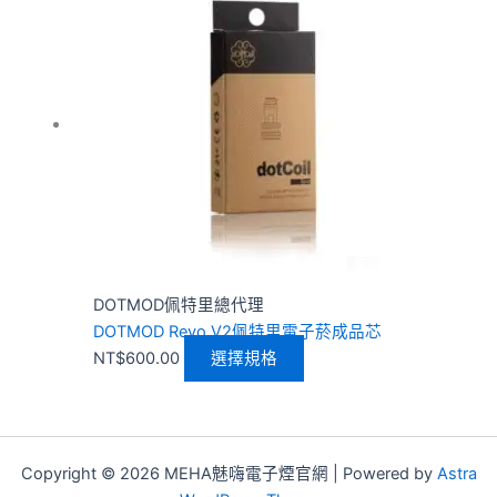
品
有
多
種
款
式。
可
在
產
品
頁
DOTMOD佩特里總代理
面
DOTMOD Revo V2佩特里電子菸成品芯
選
NT$
600.00
選擇規格
擇
選
項
Copyright © 2026 MEHA魅嗨電子煙官網 | Powered by
Astra