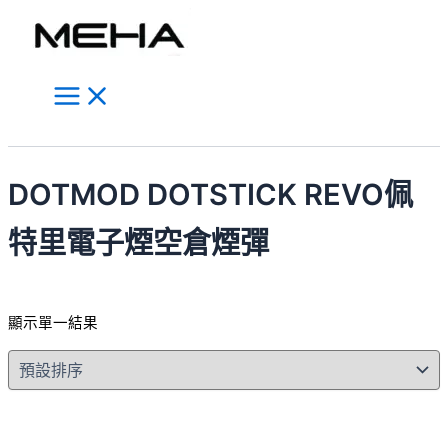
Main
跳
此
Menu
至
產
主
品
要
有
內
多
容
種
搜
款
尋
式。
DOTMOD DOTSTICK REVO佩
可
在
特里電子煙空倉煙彈
產
品
頁
顯示單一結果
面
選
擇
選
項