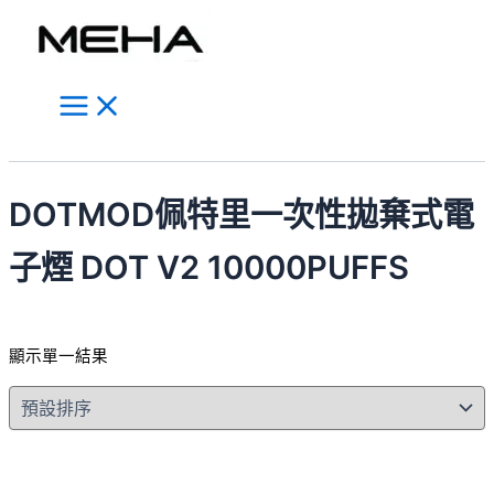
Main
跳
此
Menu
至
產
主
品
要
有
內
多
容
種
搜
款
尋
式。
DOTMOD佩特里一次性拋棄式電
可
在
子煙 DOT V2 10000PUFFS
產
品
頁
顯示單一結果
面
選
擇
選
項