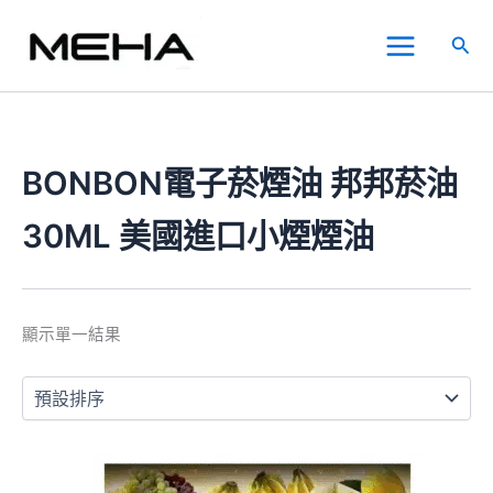
跳
Main
至
搜
Menu
主
尋
要
內
容
BONBON電子菸煙油 邦邦菸油
30ML 美國進口小煙煙油
顯示單一結果
此
產