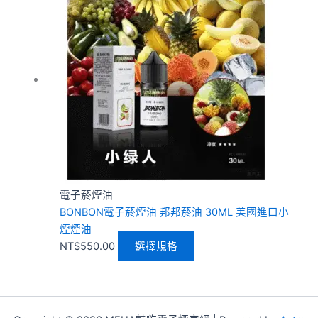
品
有
多
種
款
式。
可
在
產
品
頁
電子菸煙油
面
BONBON電子菸煙油 邦邦菸油 30ML 美國進口小
選
煙煙油
擇
NT$
550.00
選擇規格
選
項