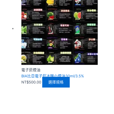
品
有
多
種
款
式。
可
在
產
品
頁
電子菸煙油
面
BIA比亞電子菸冰釀小煙油30ml/3.5%
選
NT$
500.00
選擇規格
擇
選
項