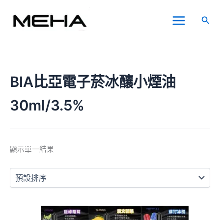
跳
Main
至
搜
Menu
主
尋
要
內
容
BIA比亞電子菸冰釀小煙油
30ml/3.5%
顯示單一結果
此
產