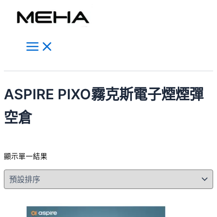
Main
跳
此
Menu
至
產
主
品
要
有
內
多
容
種
搜
款
尋
式。
ASPIRE PIXO霧克斯電子煙煙彈
可
在
空倉
產
品
頁
顯示單一結果
面
選
擇
選
項