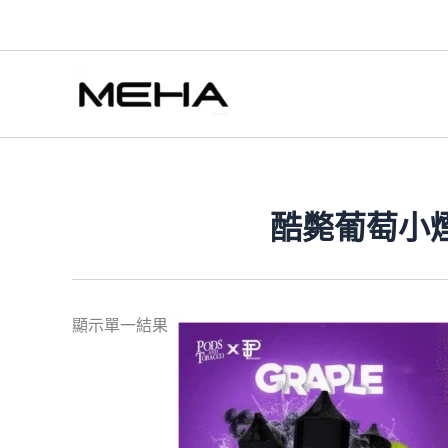
跳
至
主
要
內
容
酷斃葡萄小煙油
此
顯示單一結果
產
品
有
多