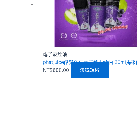
種
款
式。
可
在
產
品
電子菸煙油
頁
phatjuice酷斃葡萄電子菸小煙油 30ml馬
面
NT$
600.00
選擇規格
選
擇
選
項