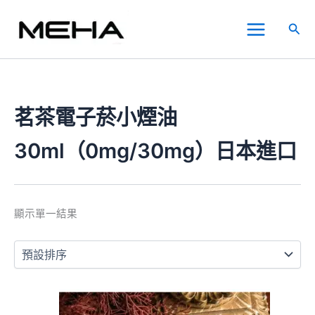
跳
Main
至
搜
Menu
主
尋
要
內
容
茗茶電子菸小煙油
30ml（0mg/30mg）日本進口
顯示單一結果
此
產