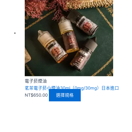
品
有
多
種
款
式。
可
在
產
品
頁
電子菸煙油
面
茗茶電子菸小煙油30ml（0mg/30mg）日本進口
選
NT$
650.00
選擇規格
擇
選
項