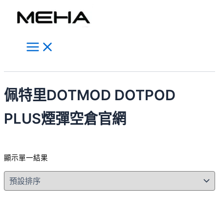
Main
跳
此
Menu
至
產
主
品
要
有
內
多
容
種
搜
款
尋
式。
佩特里DOTMOD DOTPOD
可
在
PLUS煙彈空倉官網
產
品
頁
顯示單一結果
面
選
擇
選
項