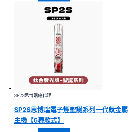
SP2S思博瑞總代理
SP2S思博瑞電子煙聖誕系列一代鈦金屬
主機【6種款式】