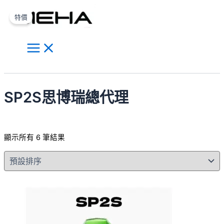
Main
跳
原
目
價
價
此
此
此
此
此
此
Menu
至
始
前
格
格
產
產
產
產
產
產
特價
主
價
價
範
範
品
品
品
品
品
品
要
格：
格：
圍：
圍：
有
有
有
有
有
有
內
NT$550.00。
NT$450.00。
NT$600.00
NT$600.00
多
多
多
多
多
多
容
到
到
種
種
種
種
種
種
搜
NT$7,000.00
NT$7,000.00
款
款
款
款
款
款
尋
式。
式。
式。
式。
式。
式。
SP2S思博瑞總代理
可
可
可
可
可
可
在
在
在
在
在
在
產
產
產
產
產
產
顯示所有 6 筆結果
品
品
品
品
品
品
頁
頁
頁
頁
頁
頁
面
面
面
面
面
面
選
選
選
選
選
選
擇
擇
擇
擇
擇
擇
選
選
選
選
選
選
項
項
項
項
項
項