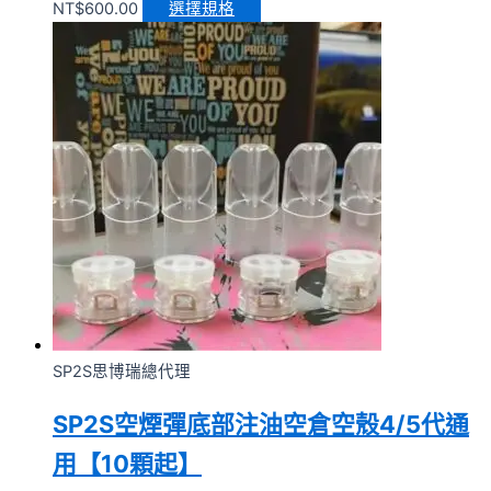
NT$
600.00
選擇規格
SP2S思博瑞總代理
SP2S空煙彈底部注油空倉空殼4/5代通
用【10顆起】