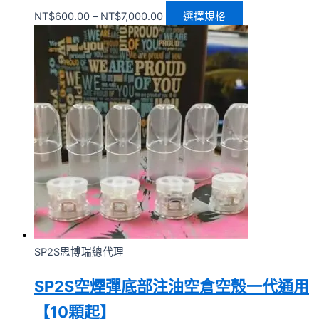
NT$
600.00
–
NT$
7,000.00
選擇規格
SP2S思博瑞總代理
SP2S空煙彈底部注油空倉空殼一代通用
【10顆起】