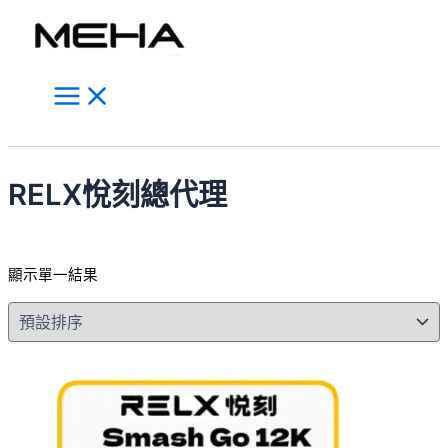
Main
跳
此
Menu
至
產
主
品
要
有
內
多
容
種
搜
款
尋
式。
RELX悅刻總代理
可
在
產
顯示單一結果
品
頁
面
選
擇
選
項